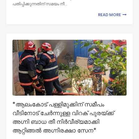
പതിപ്പിക്കുന്നതിന് സമയം നീ…
READ MORE
*ആലംകോട് പള്ളിമുക്കിന് സമീപം
വീടിനോട് ചേർന്നുള്ള വിറക് പുരയ്ക്ക്
അഗ്നി ബാധ തീ നിർവീര്യമാക്കി
ആറ്റിങ്ങൽ അഗ്നിരക്ഷാ സേന*