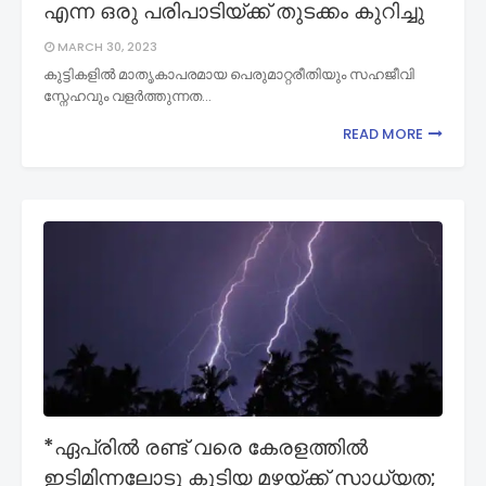
എന്ന ഒരു പരിപാടിയ്ക്ക് തുടക്കം കുറിച്ചു
MARCH 30, 2023
കുട്ടികളിൽ മാതൃകാപരമായ പെരുമാറ്റരീതിയും സഹജീവി
സ്നേഹവും വളർത്തുന്നത…
READ MORE
*ഏപ്രില്‍ രണ്ട് വരെ കേരളത്തില്‍
ഇടിമിന്നലോടു കൂടിയ മഴയ്ക്ക് സാധ്യത;