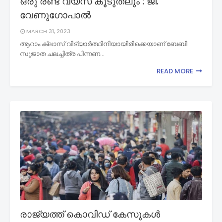
ഒരു രണ്ട് വയസ് കൂടുതലും’: ജി.
വേണുഗോപാൽ
MARCH 31, 2023
ആറാം ക്ലാസ് വിദ്യാർത്ഥിനിയായിരിക്കെയാണ് ബേബി
സുജാത ചലച്ചിത്ര പിന്നണ…
READ MORE
രാജ്യത്ത് കൊവിഡ് കേസുകൾ