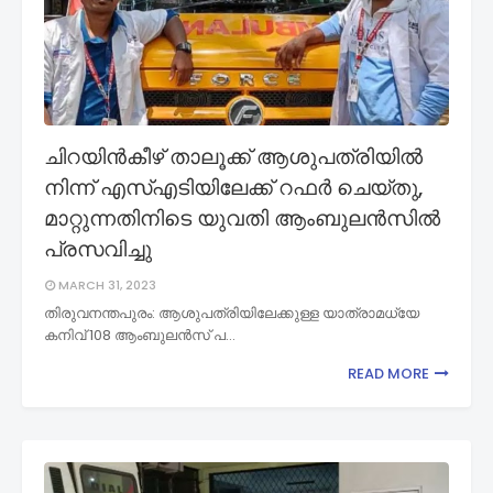
ചിറയിൻകീഴ് താലൂക്ക് ആശുപത്രിയിൽ
നിന്ന് എസ്എടിയിലേക്ക് റഫര്‍ ചെയ്തു,
മാറ്റുന്നതിനിടെ യുവതി ആംബുലൻസിൽ
പ്രസവിച്ചു
MARCH 31, 2023
തിരുവനന്തപുരം: ആശുപത്രിയിലേക്കുള്ള യാത്രാമധ്യേ
കനിവ് 108 ആംബുലൻസ് പ…
READ MORE