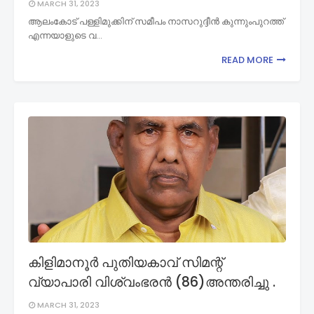
MARCH 31, 2023
ആലംകോട് പള്ളിമുക്കിന് സമീപം നാസറുദ്ദീൻ കുന്നുംപുറത്ത്
എന്നയാളുടെ വ…
READ MORE
കിളിമാനൂർ പുതിയകാവ് സിമന്റ്
വ്യാപാരി വിശ്വംഭരൻ (86)അന്തരിച്ചു .
MARCH 31, 2023