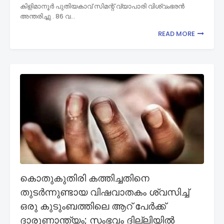
കിളിമാനൂർ പുതിയകാവ് സിമന്റ് വ്യാപാരി വിശ്വംഭരൻ
അന്തരിച്ചു . 86 വ…
READ MORE
കൊതുകുതിരി കത്തിച്ചതിനെ
തുടർന്നുണ്ടായ വിഷവാതകം ശ്വസിച്ച്
ഒരു കുടുംബത്തിലെ ആറ് പേർക്ക്
ദാരുണാന്ത്യം; സംഭവം ദില്ലിയില്‍