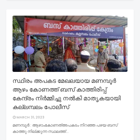
സ്ഥിരം അപകട മേഖലയായ മണമ്പൂർ
ആഴം കോണത്ത് ബസ് കാത്തിരിപ്പ്
കേന്ദ്രം നിർമ്മിച്ചു നൽകി മാതൃകയായി
കല്ലമ്പലം പോലീസ്
MARCH 31, 2023
മണമ്പൂർ : ആഴാംകോണത്അപകടം നിറഞ്ഞ പഴയ ബസ്
കാത്തു നില്ക്കുന്ന സ്ഥലത്ത്…