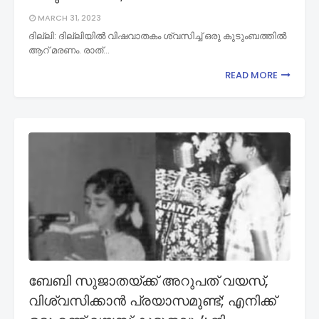
MARCH 31, 2023
ദില്ലി: ദില്ലിയിൽ വിഷവാതകം ശ്വസിച്ച് ഒരു കുടുംബത്തിൽ
ആറ് മരണം. രാത്…
READ MORE
ബേബി സുജാതയ്ക്ക് അറുപത് വയസ്,
വിശ്വസിക്കാൻ പ്രയാസമുണ്ട്; എനിക്ക്