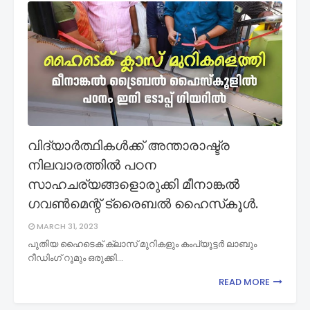
വിദ്യാർത്ഥികൾക്ക് അന്താരാഷ്ട്ര
നിലവാരത്തിൽ പഠന
സാഹചര്യങ്ങളൊരുക്കി മീനാങ്കൽ
ഗവൺമെന്റ് ട്രൈബൽ ഹൈസ്‌കൂൾ.
MARCH 31, 2023
പുതിയ ഹൈടെക് ക്ലാസ് മുറികളും കംപ്യൂട്ടർ ലാബും
റീഡിംഗ് റൂമും ഒരുക്കി…
READ MORE