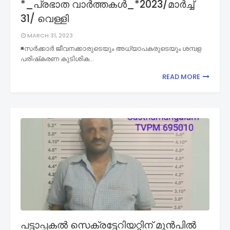
*_പ്രഭാത വാർത്തകൾ_*2023/മാർച്ച്
31/ വെള്ളി
MARCH 31, 2023
◾സര്‍ക്കാര്‍ ജീവനക്കാരുടെയും അധ്യാപകരുടെയും ശമ്പള
പരിഷ്‌കരണ കുടിശിക…
READ MORE
പട്ടാപ്പകൽ സെക്രട്ടേറിയറ്റിന് മുൻപിൽ