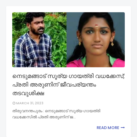
നെടുമങ്ങാട് സൂര്യ ഗായത്രി വധക്കേസ്;
പ്രതി അരുണിന് ജീവപര്യന്തം
തടവുശിക്ഷ
MARCH 31, 2023
തിരുവനന്തപുരം : നെടുമങ്ങാട് സൂര്യ ഗായത്രി
വധക്കേസിൽ പ്രതി അരുണിന് ജ…
READ MORE