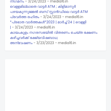
നിഗമനം
- 3/24/2023
- media16.in
വെള്ളമില്ലാതെ വാട്ടർ ATM ; കിളിമാനൂർ
പഴയകുന്നുമ്മേൽ ബസ് സ്റ്റാൻഡിലെ വാട്ടർ ATM
പ്രവർത്ത രഹിതം
- 3/24/2023
- media16.in
*പ്രഭാത വാർത്തകൾ*2023 | മാർച്ച് 24 | വെള്ളി
|
- 3/24/2023
- media16.in
കായംകുളം ന​ഗരസഭയിൽ വിതരണം ചെയ്ത ഭക്ഷണം
കഴിച്ചവർക്ക് ഭക്ഷ്യവിഷബാധ;
അന്വേഷണം
- 3/23/2023
- media16.in