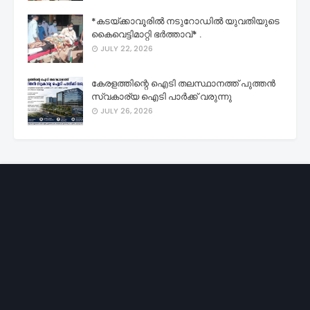
*കടയ്ക്കാവൂരിൽ നടുറോഡിൽ യുവതിയുടെ
കൈവെട്ടിമാറ്റി ഭർത്താവ്* .
JULY 22, 2026
കേരളത്തിന്റെ ഐടി തലസ്ഥാനത്ത് പുത്തൻ
സ്വകാര്യ ഐടി പാർക്ക് വരുന്നു
JULY 26, 2026