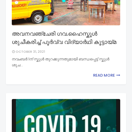
അവനവഞ്ചേരി ഗവ.ഹൈസ്കൂൾ
ശുചീകരിച്ച് പൂർവ്വ വിദ്യാർഥി കൂട്ടായ്മ
OCTOBER 31, 2021
നവംബർ 1ന് സ്കൂൾ തുറക്കുന്നതുമായി ബന്ധപ്പെട്ട് സ്കൂൾ
ശുച…
READ MORE