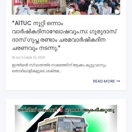
*AlTUC നൂറ്റി ഒന്നാം
വാർഷികദിനാഘോഷവും.സ: ഗുരുദാസ്
ദാസ് ഗുപ്ത രണ്ടാം ചരമവാർഷികദിന
ചരണവും നടന്നു.*
OCTOBER 31, 2021
ഇന്ത്യൻ സ്വാതന്ത്ര സമരത്തിന് ആക്കം കൂട്ടുവാനും
തൊഴിലാളികളുടെ ശക്തമ…
READ MORE