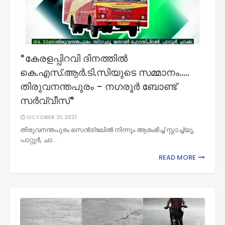
*കേരളപ്പിറവി ദിനത്തിൽ
കെ.എസ്.ആർ.ടി.സിയുടെ സമ്മാനം.....
തിരുവനന്തപുരം - നഗരൂർ ബോണ്ട്
സർവ്വീസ്*
OCTOBER 31, 2021
തിരുവനന്തപുരം സെൻട്രലിൽ നിന്നും ആരംഭിച്ച് സ്റ്റാച്ച്യൂ,
പാറ്റൂർ, ചാ…
READ MORE