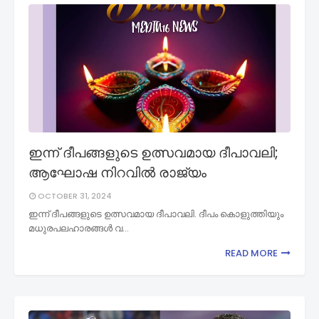
ഇന്ന് ദീപങ്ങളുടെ ഉത്സവമായ ദീപാവലി;
ആഘോഷ നിറവിൽ രാജ്യം
OCTOBER 31, 2024
ഇന്ന് ദീപങ്ങളുടെ ഉത്സവമായ ദീപാവലി. ദീപം കൊളുത്തിയും
മധുരപലഹാരങ്ങൾ വ…
READ MORE