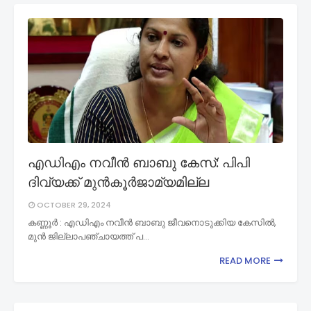
എഡിഎം നവീൻ ബാബു കേസ്: പിപി
ദിവ്യക്ക് മുൻകൂർജാമ്യമില്ല
OCTOBER 29, 2024
കണ്ണൂർ : എഡിഎം നവീൻ ബാബു ജീവനൊടുക്കിയ കേസിൽ,
മുൻ ജില്ലാപഞ്ചായത്ത് പ…
READ MORE