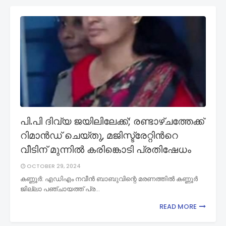
പി.പി ദിവ്യ ജയിലിലേക്ക്; രണ്ടാഴ്ചത്തേക്ക്
റിമാൻഡ് ചെയ്തു, മജിസ്ട്രേറ്റിന്‍റെ
വീടിന് മുന്നിൽ കരിങ്കൊടി പ്രതിഷേധം
OCTOBER 29, 2024
കണ്ണൂർ: എഡിഎം നവീൻ ബാബുവിന്റെ മരണത്തിൽ കണ്ണൂർ
ജില്ലാ പഞ്ചായത്ത് പ്ര…
READ MORE