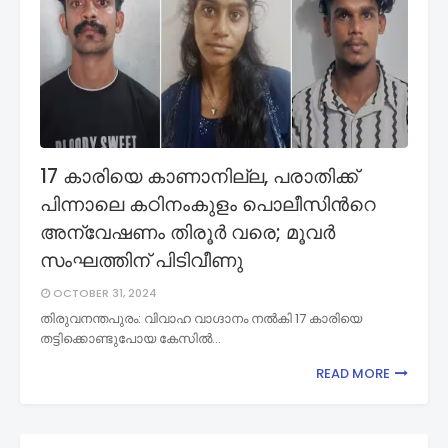
17 കാരിയെ കാണാനില്ല, പരാതിക്ക്
പിന്നാലെ കഠിനംകുളം പൊലീസിന്‍റെ
അന്വേഷണം തിരൂർ വരെ; മൂവർ
സംഘത്തിന് പിടിവീണു
OCTOBER 31, 2024
തിരുവനന്തപുരം: വിവാഹ വാഗ്ദാനം നൽകി 17 കാരിയെ
തട്ടിക്കൊണ്ടുപോയ കേസിൽ…
READ MORE