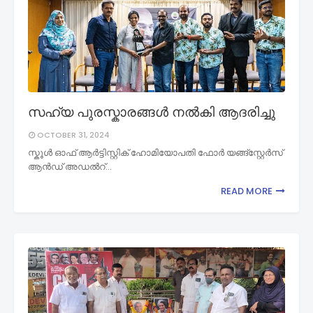
സഹ്യ പുരസ്കാരങ്ങൾ നൽകി ആദരിച്ചു
OCTOBER 31, 2024
സ്കൂൾ ഓഫ്‌ ആർട്ടിസ്റ്റിക്‌ ഹോമിയോപതി ഫോർ യങ്ങ്സ്റ്റേർസ്
ആൻഡ്‌ അഡൽറ്…
READ MORE