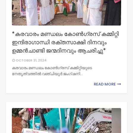
*കരവാരം മണ്ഡലം കോൺഗ്രസ് കമ്മിറ്റി
ഇന്ദിരാഗാന്ധി രക്തസാക്ഷി ദിനവും
ഉമ്മൻചാണ്ടി ജന്മദിനവും ആചരിച്ചു*
OCTOBER 31, 2024
കരവാരം മണ്ഡലം കോൺഗ്രസ് കമ്മിറ്റിയുടെ
നേതൃത്വത്തിൽ വഞ്ചിയൂർ ജംഗ്ഷനി…
READ MORE