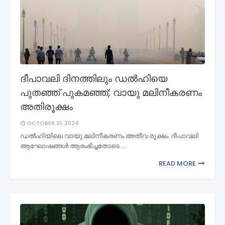
ദീപാവലി ദിനത്തിലും ഡൽഹിയെ
പുതഞ്ഞ് പുകമഞ്ഞ്; വായു മലിനീകരണം
അതിരൂക്ഷം
OCTOBER 31, 2024
ഡൽഹിയിലെ വായു മലിനീകരണം അതീവ രൂക്ഷം. ദീപാവലി
ആഘോഷങ്ങൾ ആരംഭിച്ചതോടെ …
READ MORE