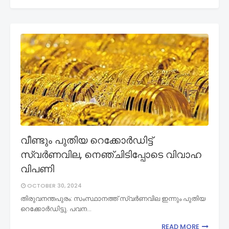
വീണ്ടും പുതിയ റെക്കോർഡിട്ട്
സ്വർണവില, നെഞ്ചിടിപ്പോടെ വിവാഹ
വിപണി
OCTOBER 30, 2024
തിരുവനന്തപുരം: സംസ്ഥാനത്ത് സ്വർണവില ഇന്നും പുതിയ
റെക്കോർഡിട്ടു. പവന…
READ MORE