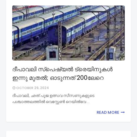
ദീപാവലി സ്പെഷ്യൽ ട്രെയിനുകൾ
ഇന്നു മുതൽ; ഓടുന്നത് 200ലേറെ
OCTOBER 29, 2024
ദീപാവലി, ഛത് പൂജ ഉത്സവ സീസണുകളുടെ
പശ്ചാത്തലത്തിൽ വെസ്റ്റേൺ റെയിൽവേ …
READ MORE