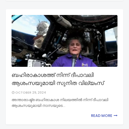
ബഹിരാകാശത്ത് നിന്ന് ദീപാവലി
ആശംസയുമായി സുനിത വില്യംസ്
OCTOBER 29, 2024
അന്താരാഷ്ട്ര ബഹിരാകാശ നിലയത്തില്‍ നിന്ന് ദീപാവലി
ആശംസയുമായി നാസയുടെ…
READ MORE