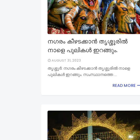
നഗരം കീഴടക്കാൻ തൃശ്ശൂരിൽ
നാളെ പുലികൾ ഇറങ്ങും.
AUGUST 31, 2023
തൃശ്ശൂർ: നഗരം കീഴടക്കാൻ തൃശ്ശൂരിൽ നാളെ
പുലികൾ ഇറങ്ങും. സംസ്ഥാനത്തെ …
READ MORE