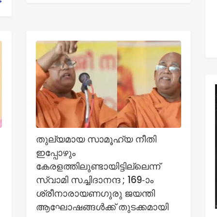
തുല്യമായ സാമൂഹ്യ നീതി
ഇപ്പോഴും
കേരളത്തിലുണ്ടായിട്ടില്ലെന്ന്
സ്വാമി സച്ചിദാനന്ദ ; 169-ാം
ശ്രീനാരായണഗുരു ജയന്തി
ആഘോഷങ്ങൾക്ക് തുടക്കമായി