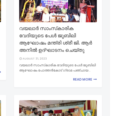
വയലാർ സാംസ്‌കാരിക
വേദിയുടെ പേൾ ജൂബിലി
ആഘോഷം മന്ത്രി ശ്രീ ജി. ആർ
അനിൽ ഉദ്ഘാടനം ചെയ്തു
AUGUST 31, 2023
വയലാർ സാംസ്‌കാരിക വേദിയുടെ പേൾ ജൂബിലി
ആഘോഷം പോത്തൻകോട് ഗ്രാമ പഞ്ചായ…
READ MORE