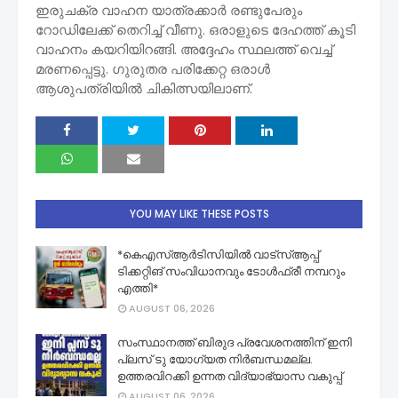
ഇരുചക്ര വാഹന യാത്രക്കാർ രണ്ടുപേരും
റോഡിലേക്ക് തെറിച്ച് വീണു. ഒരാളുടെ ദേഹത്ത് കൂടി
വാഹനം കയറിയിറങ്ങി. അദ്ദേഹം സ്ഥലത്ത് വെച്ച്
മരണപ്പെട്ടു. ഗുരുതര പരിക്കേറ്റ ഒരാൾ
ആശുപത്രിയിൽ ചികിത്സയിലാണ്.
YOU MAY LIKE THESE POSTS
*കെഎസ്ആര്‍ടിസിയിൽ വാട്‌സ്ആപ്പ്
ടിക്കറ്റിങ് സംവിധാനവും ടോൾഫ്രീ നമ്പറും
എത്തി*
AUGUST 06, 2026
സംസ്ഥാനത്ത് ബിരുദ പ്രവേശനത്തിന് ഇനി
പ്ലസ് ടു യോഗ്യത നിർബന്ധമല്ല.
ഉത്തരവിറക്കി ഉന്നത വിദ്യാഭ്യാസ വകുപ്പ്
AUGUST 06, 2026