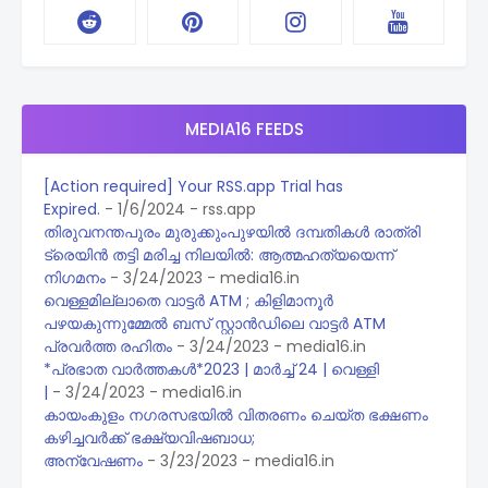
MEDIA16 FEEDS
[Action required] Your RSS.app Trial has
Expired.
- 1/6/2024
- rss.app
തിരുവനന്തപുരം മുരുക്കുംപുഴയിൽ ദമ്പതികൾ രാത്രി
ട്രെയിൻ തട്ടി മരിച്ച നിലയിൽ: ആത്മഹത്യയെന്ന്
നിഗമനം
- 3/24/2023
- media16.in
വെള്ളമില്ലാതെ വാട്ടർ ATM ; കിളിമാനൂർ
പഴയകുന്നുമ്മേൽ ബസ് സ്റ്റാൻഡിലെ വാട്ടർ ATM
പ്രവർത്ത രഹിതം
- 3/24/2023
- media16.in
*പ്രഭാത വാർത്തകൾ*2023 | മാർച്ച് 24 | വെള്ളി
|
- 3/24/2023
- media16.in
കായംകുളം ന​ഗരസഭയിൽ വിതരണം ചെയ്ത ഭക്ഷണം
കഴിച്ചവർക്ക് ഭക്ഷ്യവിഷബാധ;
അന്വേഷണം
- 3/23/2023
- media16.in