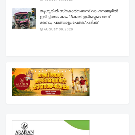
തൃശൂരിൽ സ്വകാര്യബസ് വാഹനങ്ങളില്‍
ഇടിച്ച് അപകടം: 18കാരി ഉൾപ്പെടെ രണ്ട്
മരണം, പത്തോളം പേർക്ക് പരിക്ക്
AUGUST 06, 2026