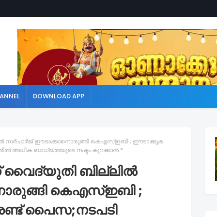
ANNEL
DOWNLOAD APP
ല്‍ സര്‍ചാര്‍ജ് ഈടാക്കാനൊരുങ്ങി കെഎസ്ഇബി ; ഈടാക്കുക
തില്‍ അധിക ബാധ്യതയുടെ നഷ്ടം കുറക്കാൻ.*
് വൈദ്യുതി ബില്ലില്‍
നൊരുങ്ങി കെഎസ്ഇബി ;
 രണ്ട് പൈസ;നടപടി