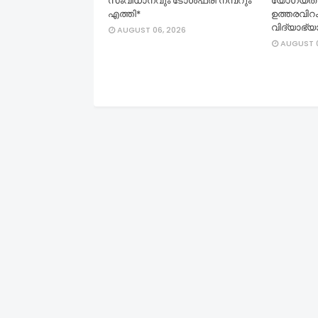
സംവിധാനവും ടോൾഫ്രീ നമ്പറും
യോഗ്യത 
എത്തി*
ഉത്തരവിറക
വിദ്യാഭ്യ
AUGUST 06, 2026
AUGUST 0